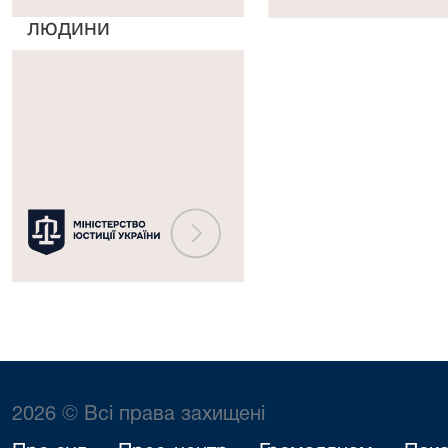
прав
рішень
людини
Міністерство
юстиції
України
2026 © Всі права захищені