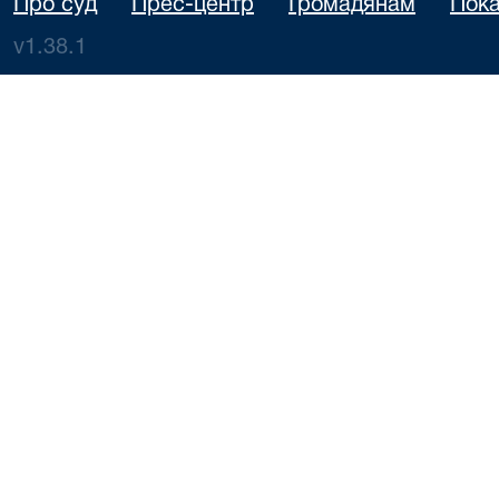
Про суд
Прес-центр
Громадянам
Пока
v1.38.1