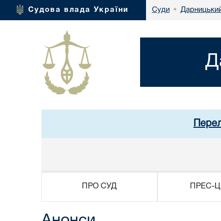
Дарницький
Судова влада України
Суди
•
Д
Перел
ПРО СУД
ПРЕС-Ц
Анонси