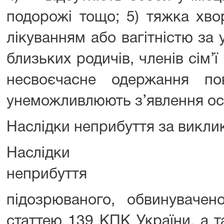
подорожі тощо; 5) тяжка хво
лікуванням або вагітністю за
близьких родичів, членів сім’
несвоєчасне одержання по
унеможливлюють з’явлення ос
Наслідки неприбуття за викли
На
неприбуття
підозрюваного, обвинувачено
статтею 139 КПК України, а т