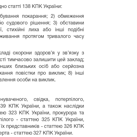
но статті 138 КПК України:
дбування покарання; 2) обмеження
бо судового рішення; 3) обставини
ії, стихійні лиха або інші подібні
роживання протягом тривалого часу
ді охорони здоров’я у зв’язку з
сті тимчасово залишити цей заклад;
 інших близьких осіб або серйозна
ання повістки про виклик; 8) інші
влення особи на виклик.
уваченого, свідка, потерпілого,
139 КПК України, а також наслідки
тею 323 КПК України, прокурора та
пілого - статтею 325 КПК України,
 їх представників - статтею 326 КПК
перта - статтею 327 КПК України.