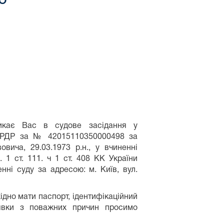
икає Вас в судове засідання у
 ЄРДР за № 42015110350000498 за
ича, 29.03.1973 р.н., у вчиненні
 1 ст. 111. ч 1 ст. 408 КК України
нні суду за адресою: м. Київ, вул.
ідно мати паспорт, ідентифікаційний
явки з поважних причин просимо