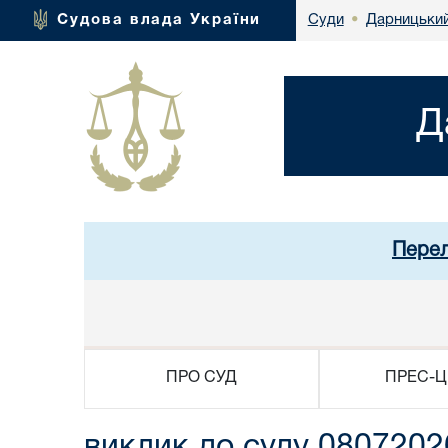
Дарницький
Судова влада України
Суди
•
Д
Перел
ПРО СУД
ПРЕС-Ц
виклик до суду 0807202