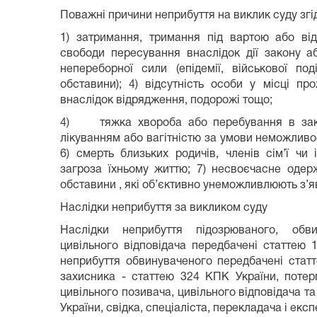
Поважні причини неприбуття на виклик суду згід
1) затримання, тримання під вартою або ві
свободи пересування внаслідок дії закону а
непереборної сили (епідемії, військової под
обставини); 4) відсутність особи у місці п
внаслідок відрядження, подорожі тощо;
4) тяжка хвороба або перебування в закла
лікуванням або вагітністю за умови неможливо
6) смерть близьких родичів, членів сім’ї чи
загроза їхньому життю; 7) несвоєчасне одерж
обставини , які об’єктивно унеможливлюють з’я
Наслідки неприбуття за викликом суду
Наслідки неприбуття підозрюваного, обвин
цивільного відповідача передбачені статтею 
неприбуття обвинуваченого передбачені стат
захисника - статтею 324 КПК України, потер
цивільного позивача, цивільного відповідача та
України, свідка, спеціаліста, перекладача і екс