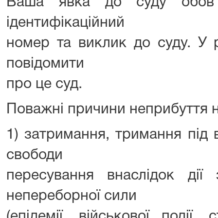
Ваша явка до суду обов’я
ідентифікаційний
номер та виклик до суду. У
повідомити
про це суд.
Поважні причини неприбуття на
1) затримання, тримання під 
свободи
пересування внаслідок дії
непереборної сили
(епідемії, військової події,